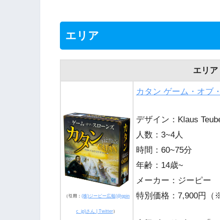
エリア
エリア
カタン ゲーム・オブ
デザイン：Klaus Teuber,
人数：3~4人
時間：60~75分
年齢：14歳~
メーカー：ジーピー
特別価格：7,900円（
（引用：
(株)ジーピー広報(@gpin
c_jp)さん | Twitter
）