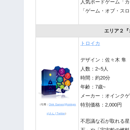
人気ボードゲーム「カ
「ゲーム・オブ・スロ
エリア２『
トロイカ
デザイン：佐々木 隼
人数：2~5人
時間：約20分
年齢：7歳~
メーカー：オインクゲ
特別価格：2,000円
（引用：
Oink Games(@oinkgm
s)さん | Twitter
）
不思議な石が取れる星