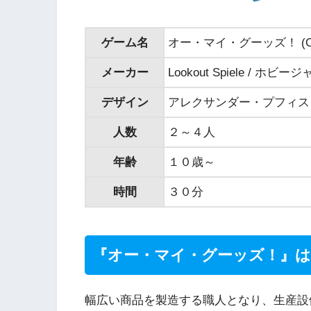
ゲーム名
オー・マイ・グーッズ！ (Oh M
メーカー
Lookout Spiele / ホビー
デザイン
アレクサンダー・プフィスター（Al
人数
２～４人
年齢
１０歳～
時間
３０分
『オー・マイ・グーッズ！』
幅広い商品を製造する職人となり、生産設