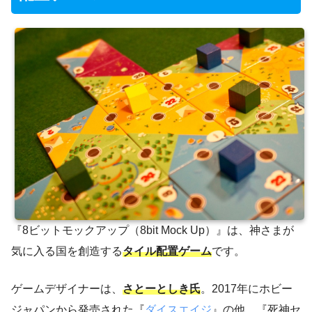
『8ビットモックアップ（8bit Mock Up）』は、神さまが
気に入る国を創造する
タイル配置ゲーム
です。
ゲームデザイナーは、
さとーとしき氏
。2017年にホビー
ジャパンから発売された『
ダイスエイジ
』の他、『死神セ