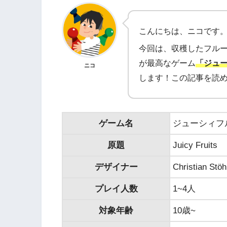
こんにちは、ニコです
今回は、収穫したフル
が最高なゲーム
「ジュ
ニコ
します！この記事を読
ゲーム名
ジューシィフ
原題
Juicy Fruits
デザイナー
Christian Stöh
プレイ人数
1~4人
対象年齢
10歳~