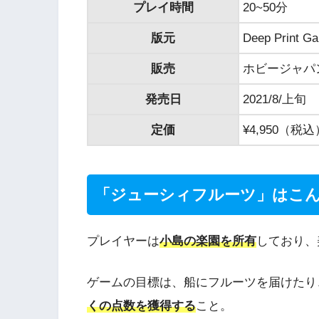
プレイ時間
20~50分
版元
Deep Print G
販売
ホビージャパ
発売日
2021/8/上旬
定価
¥4,950（税込
「ジューシィフルーツ」はこ
プレイヤーは
小島の楽園を所有
しており、
ゲームの目標は、船にフルーツを届けたり
くの点数を獲得する
こと。