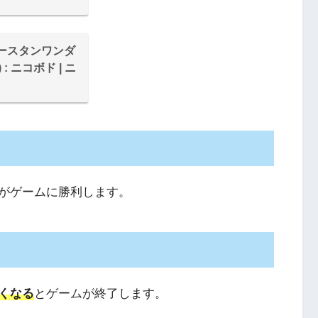
ースタンワンダ
s) : ニコボド | ニ
がゲームに勝利します。
くなる
とゲームが終了します。