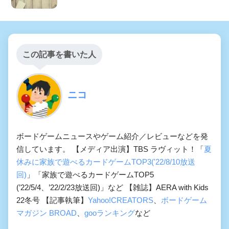
この記事を書いた人
ニコ
ボードゲームニュースやゲーム紹介／レビューなどを発
信しています。 【メディア出演】TBS ラヴィット！「
夏
休みに家族で遊べるカードゲームTOP3('22/8/10放送
回)
」「家族で遊べるカードゲームTOP5
(’22/5/4、’22/2/23放送回)」など 【雑誌】AERA with Kids
22冬号 【記事執筆】
Yahoo!CREATORS
、
ボードゲーム
マガジン BROAD
、
gooランキング
など