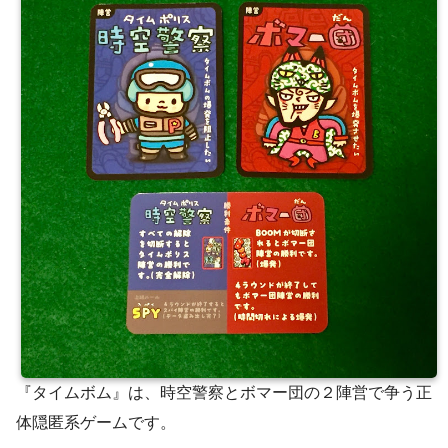
『タイムボム』は、時空警察とボマー団の２陣営で争う正
体隠匿系ゲームです。