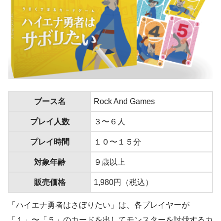
ブース名
Rock And Games
プレイ人数
３〜６人
プレイ時間
１０〜１５分
対象年齢
９歳以上
販売価格
1,980円（税込）
「ハイエナ勇者はさぼりたい」は、各プレイヤーが
「１」〜「５」のカードを出してモンスターを討伐するカ